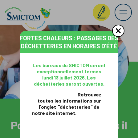
FORTES CHALEURS : PASSAGES DES
DÉCHETTERIES EN HORAIRES D'ÉTÉ
Les bureaux du SMICTOM seront
exceptionnellement fermés
lundi 13 juillet 2026. Les
déchetteries seront ouvertes.
Retrouvez
toutes les informations sur
l'onglet "déchetteries" de
notre site internet.
> LES BONS GESTES DE TRI
> OBJECTIF ZÉRO DÉCHET
Réduisez vos déchets de
Pour tous vos déchets il
existe une solution !
jardin !