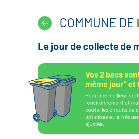
COMMUNE DE
Le jour de collecte de
Vos 2 bacs sont
même jour* et t
Pour une meilleur prot
l’environnement et mai
coûts, les circuits de 
optimisés et la fréque
ajustée.