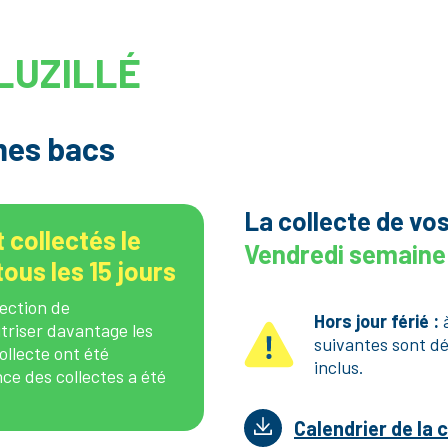
LUZILLÉ
 mes bacs
La collecte de vos 
 collectés le
Vendredi semaine
ous les 15 jours
ection de
Hors jour férié :
à
triser davantage les
suivantes sont d
collecte ont été
inclus.
nce des collectes a été
Calendrier de la 