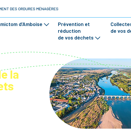
TEMENT DES ORDURES MÉNAGÈRES
Smictom d’Amboise
Prévention et
Collectes
réduction
de vos d
de vos déchets
e la
ets