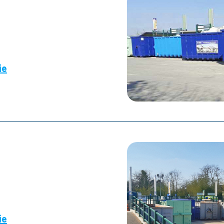
ie
ie