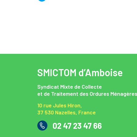
SMICTOM d’Amboise
Syndicat Mixte de Collecte
et de Traitement des Ordures Ménagère
10 rue Jules Hiron,
37 530 Nazelles, France
02 47 23 47 66