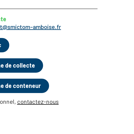
cte
ct@smictom-amboise.fr
c
e de collecte
me de conteneur
ionnel,
contactez-nous