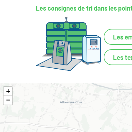
Les consignes de tri dans les poin
Les em
Les te
+
−