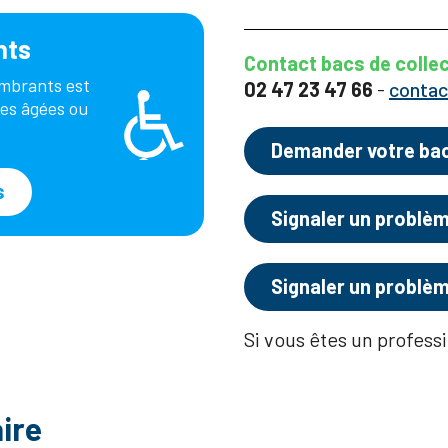
nts
Contact bacs de colle
ombrants est
02 47 23 47 66
-
conta
es âgées ou
Demander votre ba
s
Signaler un problèm
Signaler un problè
Si vous êtes un profess
ire