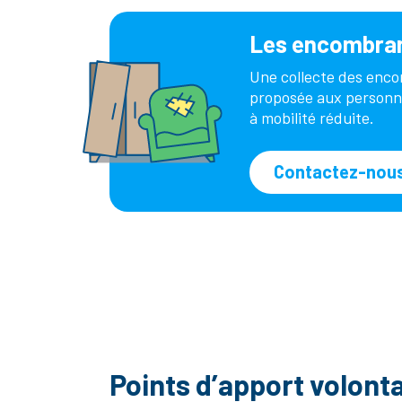
Les encombra
Une collecte des enc
proposée aux personn
à mobilité réduite.
Contactez-nou
Points d’apport volonta